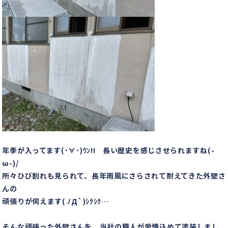
年季が入ってます(･∀･)ｳﾝ!! 長い歴史を感じさせられますね(-
ω-)/
所々ひび割れも見られて、長年雨風にさらされて耐えてきた外壁さ
んの
頑張りが伺えます( ﾉД`)ｼｸｼｸ…
そんな頑張った外壁さんを、当社の職人が愛情込めて塗装しまし