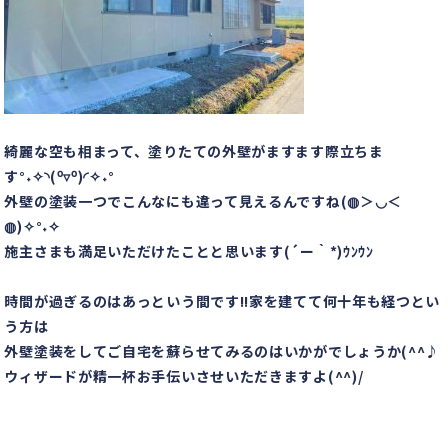
綺麗な空も相まって、塗りたての外壁がますます際立ちま
す°˖✧◝(⁰▿⁰)◜✧˖°
外壁の塗装一つでこんなにも違って見えるんですね(◍＞◡＜
◍)✧°˖✧
施主さまも満足いただけたことと思います(´ー｀*)ｳﾝｳﾝ
時間が過ぎるのはあっという間です!!家を建てて何十年も経つとい
う方は
外壁塗装をしてご自宅を蘇らせてみるのはいかがでしょうか(^^♪
ウィザードが精一杯お手伝いさせいただきますよ(^^)/