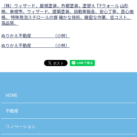
（株）ウィザード，屋根塗装，外壁塗装，塗替え
TFウォール
山形
県、東根市、ウィザード、建築塗装、自動車鈑金、安心丁寧、良心価
格、
特殊発泡スチロールの塀
確かな技術、緻密な作業、低コスト、
高品質、
ぬりかえ不動産 （小林）
ぬりかえ不動産 （小林）
HOME
不動産
リノベーション