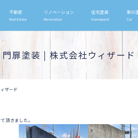
不動産
リノベーション
住宅塗装
車の
Real Estate
Renovation
Homepaint
Car
門扉塗装 | 株式会社ウィザード
ウィザード
せて頂きました。