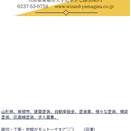
山形県、東根市、建築塗装、自動車鈑金、塗装業、様々な塗装、橋梁
塗装、区画線塗装、求人募集、
親切・丁寧・完璧がモットーです(*’▽’) (沼澤)