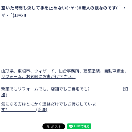
空いた時間も決して手を止めない(･∀･)!!職人の鏡なのです(｀・
∀・´)ｴｯﾍﾝ!!
山形県、東根市、ウィザード、仙台事務所、建築塗装、自動車鈑金、
リフォーム、お気軽にお声がけ下さい、
新築でもリフォームでも、店舗でもご自宅でも? (沼
澤)
気になる方はとにかく連絡だけでもお待ちしていま
す? (沼澤)