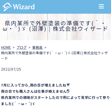
MENU
県内某所で外壁塗装の準備です(｀・
ω・´)ゞ (沼澤) | 株式会社ウィザード
HOME
ブログ
事務員
県内某所で外壁塗装の準備です(｀・ω・´)ゞ (沼澤) | 株式会社ウィザ
ード
2022/07/25
7月に入ってから,雨の日が増えましたね☔
雨の日でも職人さんは仕事が絶えません✋
県内某所での現場がスタートしたので例によって見学に行って参り
ました(｀・ω・´)ゞ