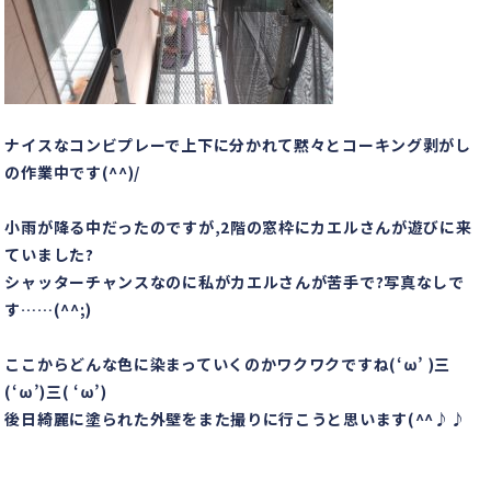
ナイスなコンビプレーで上下に分かれて黙々とコーキング剥がし
の作業中です(^^)/
小雨が降る中だったのですが,2階の窓枠にカエルさんが遊びに来
ていました?
シャッターチャンスなのに私がカエルさんが苦手で?写真なしで
す……(^^;)
ここからどんな色に染まっていくのかワクワクですね(‘ω’ )三
(‘ω’)三( ‘ω’)
後日綺麗に塗られた外壁をまた撮りに行こうと思います(^^♪♪